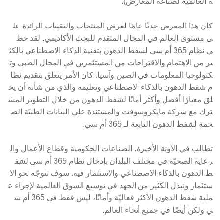
ة العالمية لصناعة المعارض).
كان هذا المعرض حدثًا عامًا لعرض المنتجات والتقنيات الرائدة عل
ى مستوى العالم في المجال المتقدم للبحث الأكاديمي. لقد حظ
ي نظام 365 أم سي لشفط الدهون بتقنية الذكاء الاصطناعي بالكث
ير من الاهتمام والاقتراحات من المستثمرين في المجال الطبي وت
كنولوجيا المعلومات في الصين وآسيا. كان الأمر يتعلق بتقديم نظا
م شفط الدهون بالذكاء الاصطناعي وتعليمه والذي من شأنه أن يخ
لق معيارًا أفضل وأكثر أمانًا لشفط الدهون من خلال التطوير المش
ترك مع شركة مايكروسوفت والمستندة على البيانات الطبيّة الض
خمة لشفط الدهون التابعة لـ 365 أم سي.
تطالب في الآونة الأخيرة، الصناعات الحكومية وقطاع الأعمال وال
رعاية الصحيّة في مختلف البلدان بإدخال نظام 365 أم سي لشف
ط الدهون بالذكاء الاصطناعي والاستثمار فيه. سوف نتوجّه نحو الا
ستثمار ونبذل الكثير من الجهد في توسيع السوق العالمية لإجراء ع
ملية شفط الدهون الأكثر فعاليّة وأمانًا، ليس فقط في 365 أم س
ي ولكن أيضًا في جميع أنحاء العالم.