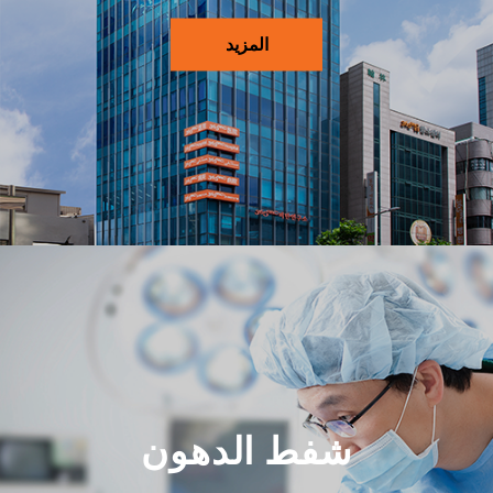
المزيد
شفط الدهون