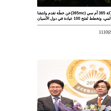
تعلن شركة 365 أم سي (365mc)عن خطّة تقدم وانتشار
ي، وتخطط لفتح 100 عيادة في دول الآسيان
1110
|
2