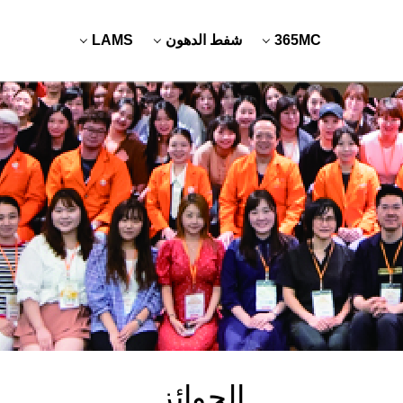
365MC
شفط الدهون
LAMS
الجوائز