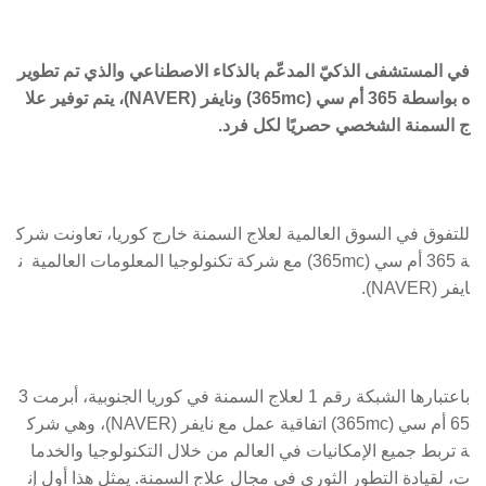
في
المستشفى
الذكيّ
المدعّم
بالذكاء
الاصطناعي
والذي
تم
تطوير
ه
بواسطة
365
أم
سي (
365mc
)
ونايفر (
NAVER
)،
يتم
توفير
علا
ج
السمنة
الشخصي
حصريًا
لكل
فرد
.
للتفوق في السوق العالمية لعلاج السمنة خارج كوريا، تعاونت شرك
ة 365 أم سي (365mc) مع شركة تكنولوجيا المعلومات العالمية ن
ايفر (NAVER).
باعتبارها الشبكة رقم 1 لعلاج السمنة في كوريا الجنوبية، أبرمت 3
65 أم سي (365mc) اتفاقية عمل مع نايفر (NAVER)، وهي شرك
ة تربط جميع الإمكانيات في العالم من خلال التكنولوجيا والخدما
ت، لقيادة التطور الثوري في مجال علاج السمنة. يمثل هذا أول إن