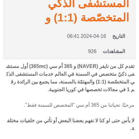
المستشفى الذكي
المتخصّصة (1:1) و
التاريخ
2024-04-16 06:41
المشاهدات
926
تقدم كل من
نايفر
(
NAVER
)
و
365
أم
سي
(
365mc
)
أول
مستش
فى
ذكيّ
متخصص
في
السمنة
في
العالم
خدمات
المستشفى
الذك
ي
المتخصّصة
(1:1)
والمهتمّة
بالسمنة،
مما
يجمع
بين
الرائدة
رق
م
1
في
مجالات
تخصصها
في
كوريا
الجنوبية
.
مرحبًا. تحياتنا من 365 أم سي "المخصص للسمنة فقط".
لا
بأس
حتى
لو
كنا
لا
نفهم
بعضنا
البعض
أو
نأتي
من
خلفيات
مختلف
ة
.