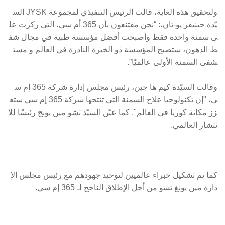
ولتحقيق هذه الغاية، قالت الرئيس التنفيذي لمجموعة JYSK الس
يّدة جينيفر يو-تان،: “نحن مقتنعون بأن 365 أم سي، التي ركزت عل
ى سمنة واحدة فقط وأصبحت أفضل مؤسسة طبية في مجال شف
ط الدهون، ستصبح المؤسسة ذو الخبرة النادرة في العالم و مست
شفى السمنة الأولى عالميًا”.
وقالت السيّدة كيم ها جين، رئيس مجلس إدارة شركة 365 إم س
ي، "إن تكنولوجيا علاج السمنة التي تنتجها شركة 365 إم سي ستع
زز مكانة كوريا في العالم". كما عيّن السيّد تشو مين يونج رئيسًا للا
نتشار العالمي.
كما تم تشكيل خبراء عالميين لتوحيد جهودهم مع رئيس مجلس الإ
دارة مين يونغ تشو من أجل الإطلاق الناجح لـ 365 إم سي.