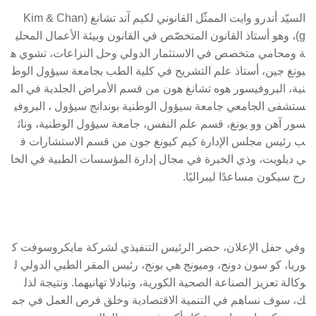
السيّد أندرو وايت الممثّل القانوني لكيم آند تشانغ (Kim & Chan
g)، وهو أستاذ القانون المتخصّص في القانون وبيئة الأعمال المحلي
ة ومحامي متخصص في الاستثمار الدولي وحل النزاعات، تشوي ه
يونغ جين، أستاذ علم التشريح في كلية الطب بجامعة سيؤول الوط
نية، البروفيسور هوه تشانغ هون من قسم الأمراض الجلدية في الم
ستشفى الجامعي جامعة سيؤول الوطنية بوندانج سيؤول ، البروفي
سور آهن وو يونغ، قسم علم النفس، جامعة سيؤول الوطنية، ونائ
ب رئيس مجلس الإدارة كيم كيونغ جون من قسم الاستشارات ف
ي ديلويت، وذي الخبرة في مجال إدارة المؤسسات الطبية في الخا
رج سيكون مساعدًا ليبراليًا.
وفي حفل الإعلان، حضر الرئيس التنفيذي لشركة مايكروسوفت ك
وريا، كو سون دونج، وميونج هي بونج، رئيس المقر الطبي الدولي ل
وكالة تعزيز الصناعة الصحية الكورية، وتبادلا تهانيهما. ونتيجة لذل
ك، سوف نساهم في التنمية الاقتصادية وخلق فرص العمل في جم