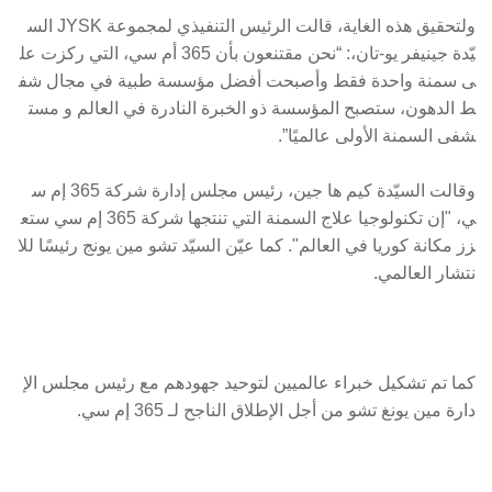
ولتحقيق هذه الغاية، قالت الرئيس التنفيذي لمجموعة JYSK الس
يّدة جينيفر يو-تان،: “نحن مقتنعون بأن 365 أم سي، التي ركزت عل
ى سمنة واحدة فقط وأصبحت أفضل مؤسسة طبية في مجال شف
ط الدهون، ستصبح المؤسسة ذو الخبرة النادرة في العالم و مست
شفى السمنة الأولى عالميًا”.
وقالت السيّدة كيم ها جين، رئيس مجلس إدارة شركة 365 إم س
ي، "إن تكنولوجيا علاج السمنة التي تنتجها شركة 365 إم سي ستع
زز مكانة كوريا في العالم". كما عيّن السيّد تشو مين يونج رئيسًا للا
نتشار العالمي.
كما تم تشكيل خبراء عالميين لتوحيد جهودهم مع رئيس مجلس الإ
دارة مين يونغ تشو من أجل الإطلاق الناجح لـ 365 إم سي.