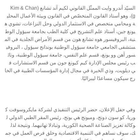
السيّد أندرو وايت الممثّل القانوني لكيم آند تشانغ (Kim & Chan
g)، وهو أستاذ القانون المتخصّص في القانون وبيئة الأعمال المحلي
ة ومحامي متخصص في الاستثمار الدولي وحل النزاعات، تشوي ه
يونغ جين، أستاذ علم التشريح في كلية الطب بجامعة سيؤول الوط
نية، البروفيسور هوه تشانغ هون من قسم الأمراض الجلدية في الم
ستشفى الجامعي جامعة سيؤول الوطنية بوندانج سيؤول ، البروفي
سور آهن وو يونغ، قسم علم النفس، جامعة سيؤول الوطنية، ونائ
ب رئيس مجلس الإدارة كيم كيونغ جون من قسم الاستشارات ف
ي ديلويت، وذي الخبرة في مجال إدارة المؤسسات الطبية في الخا
رج سيكون مساعدًا ليبراليًا.
وفي حفل الإعلان، حضر الرئيس التنفيذي لشركة مايكروسوفت ك
وريا، كو سون دونج، وميونج هي بونج، رئيس المقر الطبي الدولي ل
وكالة تعزيز الصناعة الصحية الكورية، وتبادلا تهانيهما. ونتيجة لذل
ك، سوف نساهم في التنمية الاقتصادية وخلق فرص العمل في جم